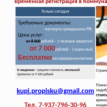
Временная регистрация в Коммун
Только сегодня
Требуемые документы:
- паспорта гражданина РФ;
Цена услуг:
от 8 000
рублей - 1 человек (квартал)
от 7 000
рублей - 1 взрослый
Бесплатно
несовершеннолетние
К сведению
- средняя стоимость
легальной
Стран
прописки от 9 100 рублей
Пожа
kupi.propisku@gmail.com
недоб
стоит
време
Тел. 7-937-796-30-96
мошен