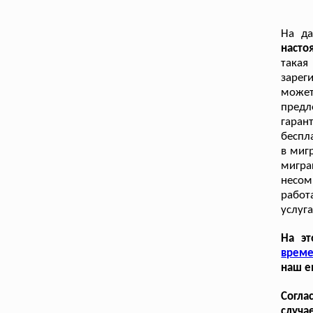
На д
наст
такая
зарег
может
предл
гаран
беспл
в миг
мигр
несом
работ
услуг
На эт
време
наш e
Согла
случа