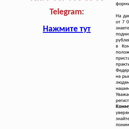
форми
Telegram:
На да
от 7 
Нажмите тут
знае
подни
рубле
в Ко
полож
прист
прак
Федер
на ры
людям
нашим
Уважа
регис
Комму
уверя
знайт
поним