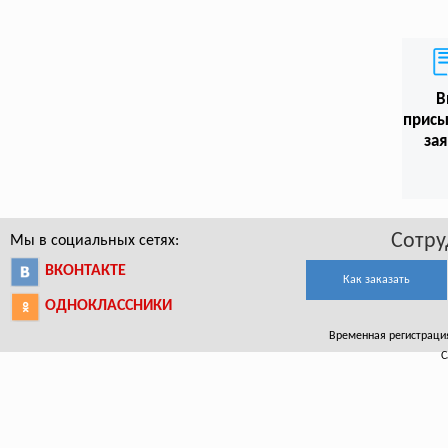
В
присы
зая
Сотру
Мы в социальных сетях:
ВКОНТАКТЕ
Как заказать
ОДНОКЛАССНИКИ
Временная регистраци
С